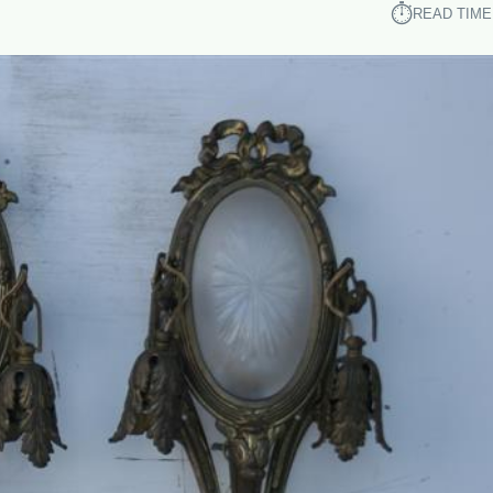
⏱︎
READ TIME