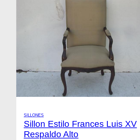
SILLONES
Sillon Estilo Frances Luis XV
Respaldo Alto