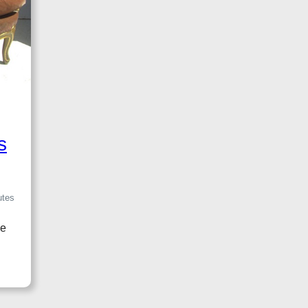
F
R
A
N
C
E
S
L
U
s
I
S
X
V
utes
D
E
de
E
S
C
R
I
T