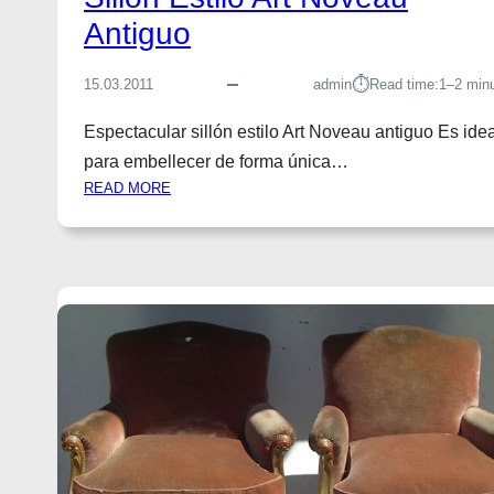
X
Antiguo
V
A
N
⏱︎
15.03.2011
admin
Read time:
1–2 min
T
I
Espectacular sillón estilo Art Noveau antiguo Es idea
G
para embellecer de forma única…
U
:
READ MORE
O
S
I
L
L
O
N
E
S
T
I
L
O