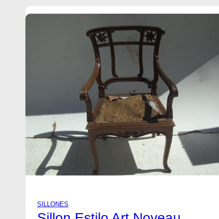
L
T
O
O
N
E
S
T
I
L
O
F
R
A
N
C
E
S
L
U
I
SILLONES
S
Sillon Estilo Art Noveau