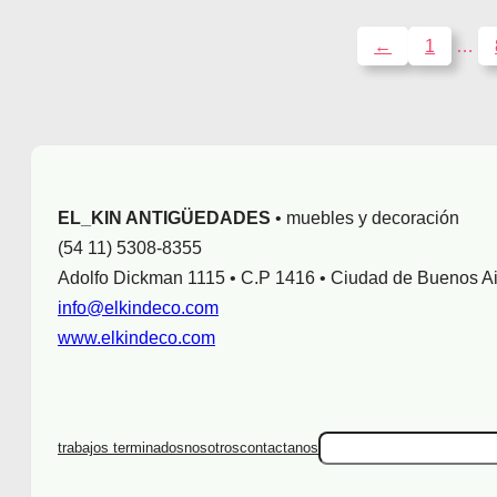
D
←
1
…
E
S
I
L
L
O
N
EL_KIN ANTIGÜEDADES
• muebles y decoración
E
S
(54 11) 5308-8355
E
Adolfo Dickman 1115 • C.P 1416 • Ciudad de Buenos A
S
info@elkindeco.com
T
www.elkindeco.com
I
L
O
F
R
S
trabajos terminados
nosotros
contactanos
A
e
N
a