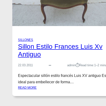
A
N
C
E
S
L
U
I
SILLONES
S
Sillon Estilo Frances Luis Xv
X
Antiguo
V
R
E
⏱︎
22.03.2011
admin
Read time:
1–2 min
S
P
Espectacular sillón estilo francés Luis XV antiguo E
A
ideal para embellecer de forma…
L
:
READ MORE
D
S
O
I
A
L
L