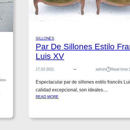
S
T
I
L
O
F
SILLONES
R
Par De Sillones Estilo Fr
A
N
Luis XV
C
E
⏱︎
17.03.2011
admin
Read time:
S
L
utes
Espectacular par de sillones estilo francés L
U
calidad excepcional, son ideales…
I
s
:
S
READ MORE
P
X
A
V
R
P
D
A
E
T