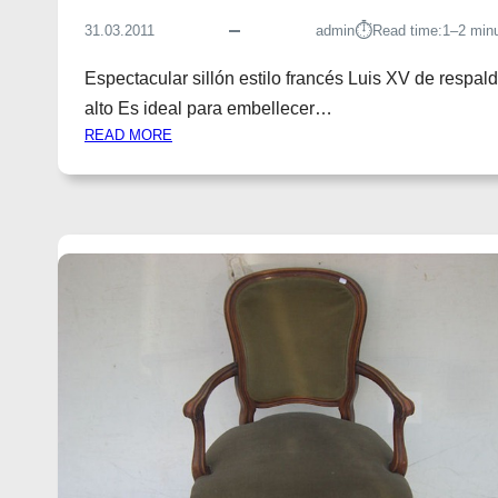
⏱︎
31.03.2011
admin
Read time:
1–2 min
Espectacular sillón estilo francés Luis XV de respal
alto Es ideal para embellecer…
:
READ MORE
S
I
L
L
O
N
E
S
T
I
L
O
F
R