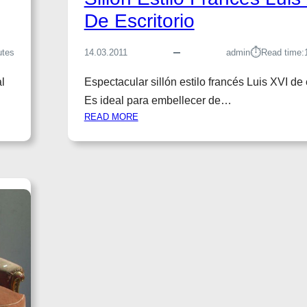
S
De Escritorio
L
U
⏱︎
I
utes
14.03.2011
admin
Read time:
S
l
Espectacular sillón estilo francés Luis XVI de 
X
V
Es ideal para embellecer de…
:
READ MORE
S
I
L
L
O
N
E
S
T
I
L
O