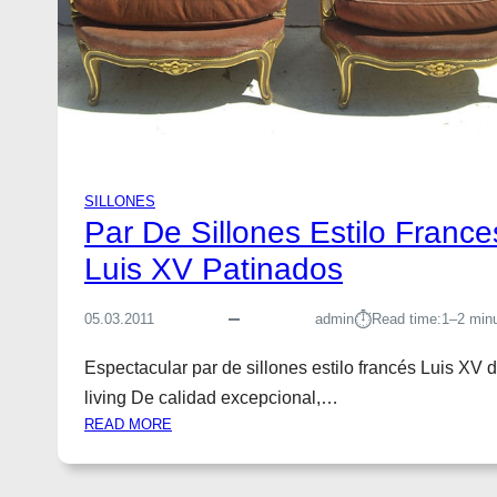
A
R
T
N
O
V
E
A
SILLONES
U
Par De Sillones Estilo France
A
N
Luis XV Patinados
T
I
⏱︎
05.03.2011
admin
Read time:
1–2 min
G
U
Espectacular par de sillones estilo francés Luis XV 
O
living De calidad excepcional,…
:
READ MORE
P
A
R