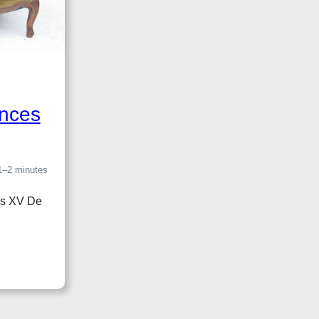
ances
1–2 minutes
uis XV De