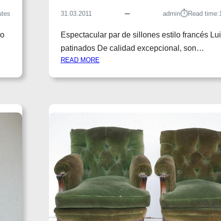
⏱︎
utes
31.03.2011
admin
Read time:
do
Espectacular par de sillones estilo francés Lu
patinados De calidad excepcional, son…
:
READ MORE
P
A
R
D
E
S
I
L
L
O
N
E
S
E