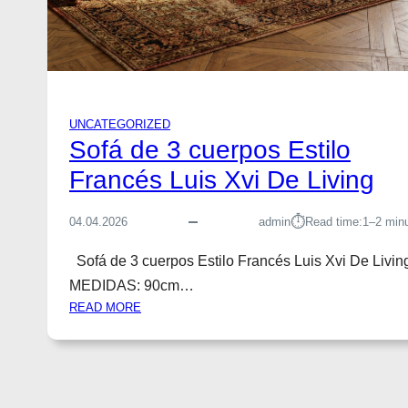
UNCATEGORIZED
Sofá de 3 cuerpos Estilo
Francés Luis Xvi De Living
⏱︎
04.04.2026
admin
Read time:
1–2 min
Sofá de 3 cuerpos Estilo Francés Luis Xvi De Livin
MEDIDAS: 90cm…
:
READ MORE
S
O
F
Á
D