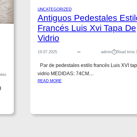
UNCATEGORIZED
Antiguos Pedestales Estil
Francés Luis Xvi Tapa De
Vidrio
⏱︎
19.07.2025
admin
Read time:
Par de pedestales estilo francés Luis XVI ta
vidrio MEDIDAS: 74CM…
utes
:
READ MORE
g
A
N
T
I
G
U
O
S