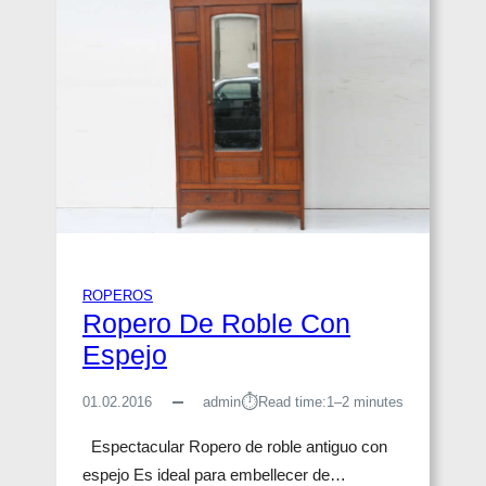
O
E
S
T
I
L
O
A
R
T
N
O
ROPEROS
V
Ropero De Roble Con
E
A
Espejo
U
C
⏱︎
01.02.2016
admin
Read time:
1–2 minutes
O
N
Espectacular Ropero de roble antiguo con
E
espejo Es ideal para embellecer de…