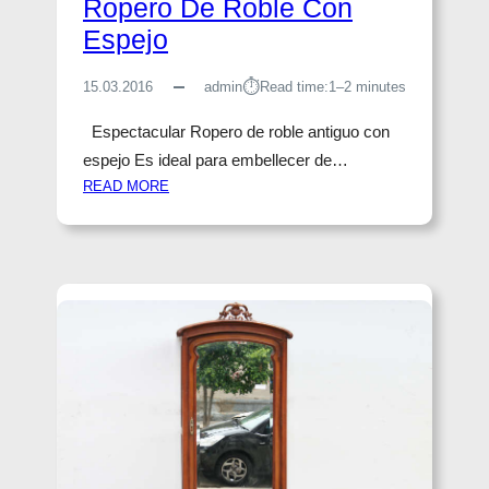
Ropero De Roble Con
E
R
Espejo
T
A
⏱︎
15.03.2016
admin
Read time:
1–2 minutes
S
C
Espectacular Ropero de roble antiguo con
O
espejo Es ideal para embellecer de…
N
:
READ MORE
E
R
S
O
P
P
E
E
J
R
O
O
S
D
E
R
O
B
L