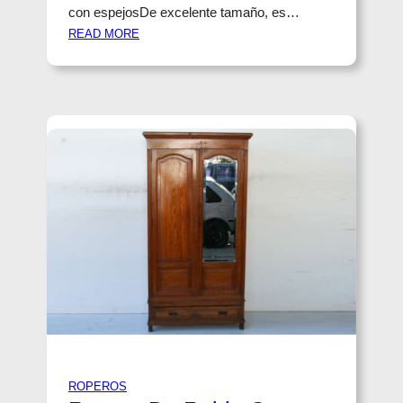
O
con espejosDe excelente tamaño, es…
N
:
READ MORE
E
R
S
O
P
P
E
E
J
R
O
O
D
E
R
O
B
L
E
D
E
2
P
ROPEROS
U