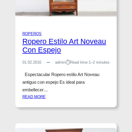
E
C
O
N
E
ROPEROS
S
Ropero Estilo Art Noveau
P
E
Con Espejo
J
O
⏱︎
01.02.2016
admin
Read time:
1–2 minutes
Espectacular Ropero estilo Art Noveau
antiguo con espejo Es ideal para
embellecer…
:
READ MORE
R
O
P
E
R