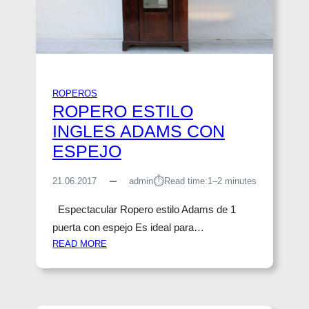
A
B
D
R
E
O
R
N
A
C
A
E
ROPEROS
N
R
ROPERO ESTILO
T
I
I
INGLES ADAMS CON
A
G
ESPEJO
U
O
⏱︎
21.06.2017
admin
Read time:
1–2 minutes
C
O
Espectacular Ropero estilo Adams de 1
N
puerta con espejo Es ideal para…
E
:
READ MORE
S
R
T
O
A
P
N
E
T