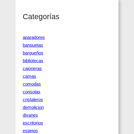
r
c
Categorías
h
aparadores
banquetas
bargueños
bibliotecas
cajoneras
camas
comodas
consolas
cristaleros
demolicion
divanes
escritorios
espejos