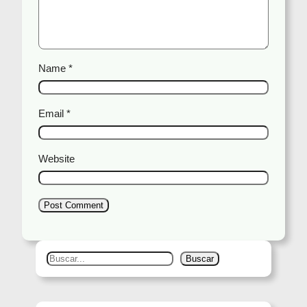
Name
*
Email
*
Website
S
Buscar
e
a