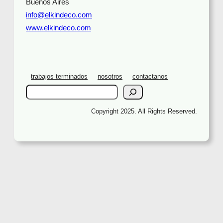
Buenos Aires
info@elkindeco.com
www.elkindeco.com
trabajos terminados
nosotros
contactanos
S
e
a
Copyright 2025. All Rights Reserved.
r
c
h