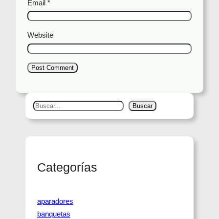
Email
*
Website
S
Buscar
e
a
r
c
Categorías
h
aparadores
banquetas