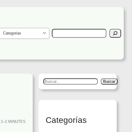
SEARCH
S
Buscar
e
a
r
c
Categorías
h
:
1–2 MINUTES