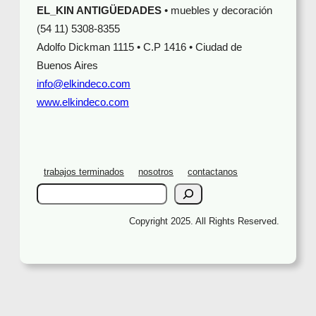
EL_KIN ANTIGÜEDADES
• muebles y decoración
(54 11) 5308-8355
Adolfo Dickman 1115 • C.P 1416 • Ciudad de
Buenos Aires
info@elkindeco.com
www.elkindeco.com
trabajos terminados
nosotros
contactanos
S
e
a
Copyright 2025. All Rights Reserved.
r
c
h