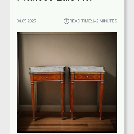
⏱︎
04.05.2025
READ TIME:
1–2 MINUTES