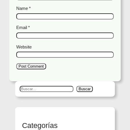
Name
*
Email
*
Website
S
Buscar
e
a
r
c
Categorías
h